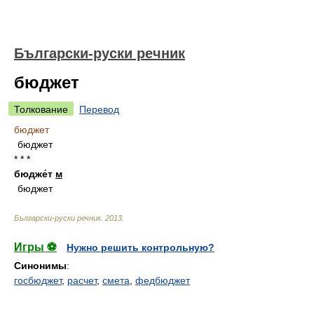
Български-руски речник
бюджет
Толкование
Перевод
бюджет
бюджет
* * *
бюдже́т
м
бюджет
Български-руски речник
.
2013
.
Игры ⚽
Нужно решить контрольную?
Синонимы
:
госбюджет
,
расчет
,
смета
,
федбюджет