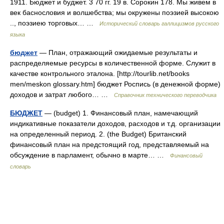
1911. Бюджет и буджет. 3 70 гг. 19 в. Сорокин 178. Мы живем в
век баснословия и волшебства; мы окружены поэзией высокою
.., поэзиею торговых… …
Исторический словарь галлицизмов русского
языка
бюджет
— План, отражающий ожидаемые результаты и
распределяемые ресурсы в количественной форме. Служит в
качестве контрольного эталона. [http://tourlib.net/books
men/meskon glossary.htm] бюджет Роспись (в денежной форме)
доходов и затрат любого… …
Справочник технического переводчика
БЮДЖЕТ
— (budget) 1. Финансовый план, намечающий
индикативные показатели доходов, расходов и т.д. организации
на определенный период. 2. (the Budget) Британский
финансовый план на предстоящий год, представляемый на
обсуждение в парламент, обычно в марте… …
Финансовый
словарь